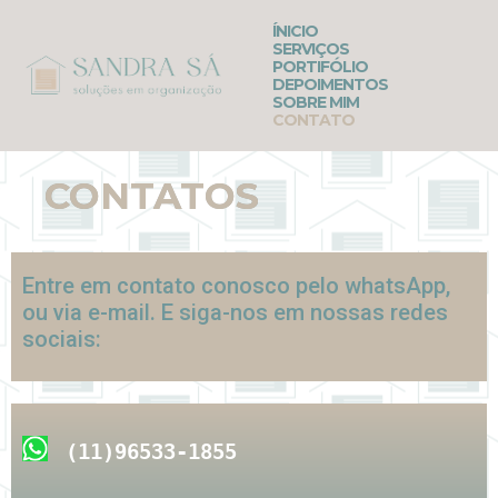
ÍNICIO
SERVIÇOS
PORTIFÓLIO
DEPOIMENTOS
SOBRE MIM
CONTATO
CONTATOS
Entre em contato conosco pelo whatsApp,
ou via e-mail. E siga-nos em nossas redes
sociais:
(11)96533-1855